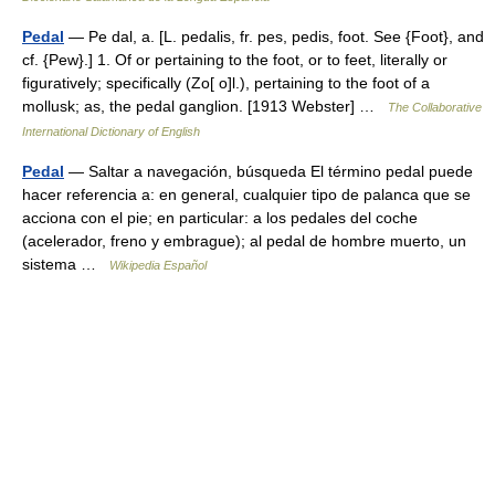
Pedal
— Pe dal, a. [L. pedalis, fr. pes, pedis, foot. See {Foot}, and
cf. {Pew}.] 1. Of or pertaining to the foot, or to feet, literally or
figuratively; specifically (Zo[ o]l.), pertaining to the foot of a
mollusk; as, the pedal ganglion. [1913 Webster] …
The Collaborative
International Dictionary of English
Pedal
— Saltar a navegación, búsqueda El término pedal puede
hacer referencia a: en general, cualquier tipo de palanca que se
acciona con el pie; en particular: a los pedales del coche
(acelerador, freno y embrague); al pedal de hombre muerto, un
sistema …
Wikipedia Español