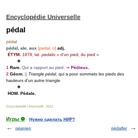
Encyclopédie Universelle
pédal
pédal
pédal, ale, aux
[pedal, o]
adj.
ÉTYM.
1878; lat.
pedalis
« d'un pied; du pied ».
❖
1
Rare.
Qui a rapport au pied.
⇒
Pédieux.
2
Géom.
||
Triangle pédal,
qui a pour sommets les pieds des
hauteurs d'un autre triangle.
❖
HOM.
Pédale.
Encyclopédie Universelle
.
2012
.
Игры ⚽
Нужно сделать НИР?
péanien
pédalfer