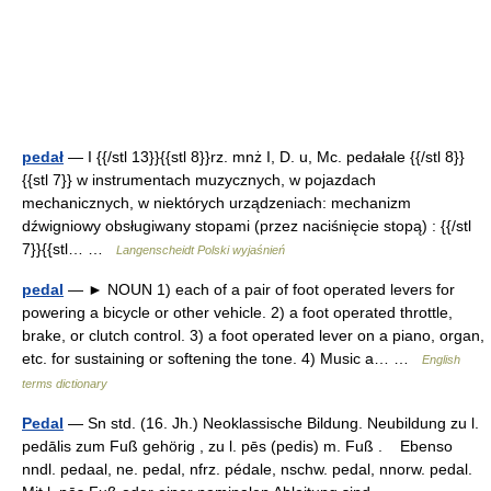
pedał
— I {{/stl 13}}{{stl 8}}rz. mnż I, D. u, Mc. pedałale {{/stl 8}}
{{stl 7}} w instrumentach muzycznych, w pojazdach
mechanicznych, w niektórych urządzeniach: mechanizm
dźwigniowy obsługiwany stopami (przez naciśnięcie stopą) : {{/stl
7}}{{stl… …
Langenscheidt Polski wyjaśnień
pedal
— ► NOUN 1) each of a pair of foot operated levers for
powering a bicycle or other vehicle. 2) a foot operated throttle,
brake, or clutch control. 3) a foot operated lever on a piano, organ,
etc. for sustaining or softening the tone. 4) Music a… …
English
terms dictionary
Pedal
— Sn std. (16. Jh.) Neoklassische Bildung. Neubildung zu l.
pedālis zum Fuß gehörig , zu l. pēs (pedis) m. Fuß . Ebenso
nndl. pedaal, ne. pedal, nfrz. pédale, nschw. pedal, nnorw. pedal.