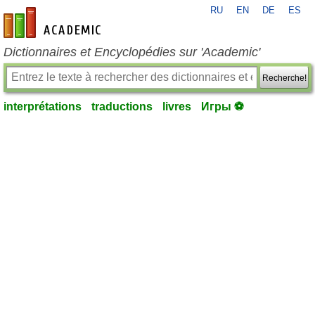
RU
EN
DE
ES
fr-academic.com
Dictionnaires et Encyclopédies sur 'Academic'
Recherche!
interprétations
traductions
livres
Игры ⚽