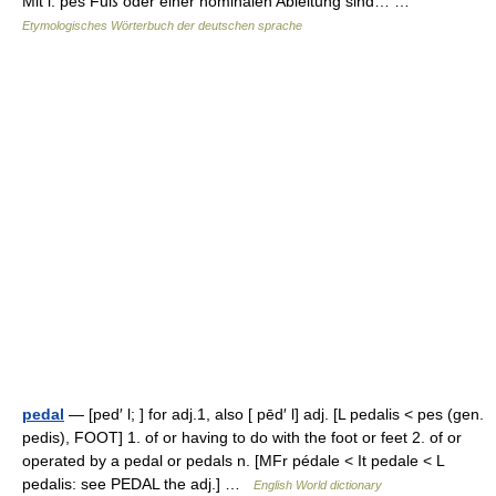
Mit l. pēs Fuß oder einer nominalen Ableitung sind… …
Etymologisches Wörterbuch der deutschen sprache
pedal
— [ped′ l; ] for adj.1, also [ pēd′ l] adj. [L pedalis < pes (gen.
pedis), FOOT] 1. of or having to do with the foot or feet 2. of or
operated by a pedal or pedals n. [MFr pédale < It pedale < L
pedalis: see PEDAL the adj.] …
English World dictionary