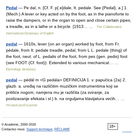
Pedal
— Pe dal, n. [Cf. F. p[ e]dale, It. pedale. See {Pedal}, a.] 1.
(Mech.) A lever or key acted on by the foot, as in the pianoforte to
raise the dampers, or in the organ to open and close certain pipes;
a treadle, as in a lathe or a bicycle. [1913… …
The Collaborative
International Dictionary of English
pedal
— 1610s, lever (on an organ) worked by foot, from Fr.
pédale, from It. pedale treadle, pedal, from L.L. pedale (thing) of
the foot, neut. of L. pedalis of the foot, from pes (gen. pedis) foot
(see FOOT (Cf. foot)). Extended to various mechanical… …
Etymology dictionary
pedal
— pèdāl m <G pedála> DEFINICIJA 1. v. papučica (2a) 2.
glazb. a. uređaj na različitim muzičkim instrumentima koji se
pritišće nogom; namjena mu je različita (za sviranje, za
postizavanje efekata i sl.) b. na orguljama klavijatura većih… …
Hrvatski jezični portal
© Academic, 2000-2026
18+
Contactez-nous:
Support technique
,
RÉCLAME